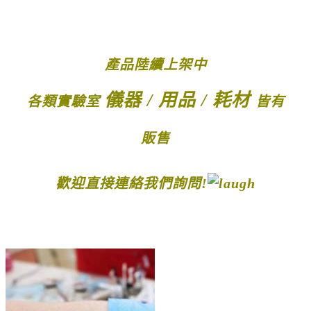
產品陸續上架中
儀器 / 用品 / 耗材
各類實驗室
皆有
販售
歡迎直接連絡我們詢問!